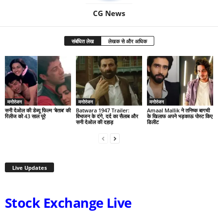
CG News
संबंधित लेख
लेखक से और अधिक
मनोरंजन
मनोरंजन
मनोरंजन
सनी देओल की डेब्यू फिल्म ‘बेताब’ की
Batwara 1947 Trailer:
Amaal Mallik ने तनिष्क बागची
रिलीज को 43 साल पूरे
विभाजन के दंगे, दर्द का सैलाब और
के खिलाफ अपने भड़काऊ पोस्ट किए
सनी देओल की दहाड़
डिलीट
Live Updates
Stock Exchange Live