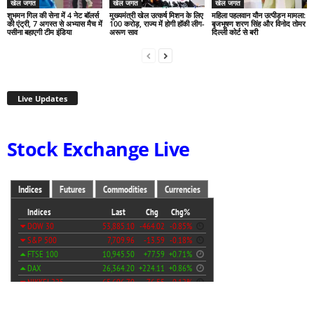
खेल जगत
खेल जगत
खेल जगत
शुभमन गिल की सेना में 4 नेट बॉलर्स
मुख्यमंत्री खेल उत्कर्ष मिशन के लिए
महिला पहलवान यौन उत्पीड़न मामला:
की एंट्री, 7 अगस्त से अभ्यास मैच में
100 करोड़, राज्य में होगी हॉकी लीग-
बृजभूषण शरण सिंह और विनोद तोमर
पसीना बहाएगी टीम इंडिया
अरूण साव
दिल्ली कोर्ट से बरी
Live Updates
Stock Exchange Live