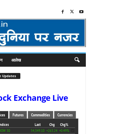
जन
आलेख
e Updates
ock Exchange Live