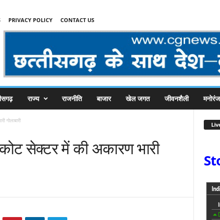
S
PRIVACY POLICY
CONTACT US
तीसगढ़
राज्य
राजनीति
बाजार
खेल जगत
जीवनशैली
मनोरं
ारी गोलाबारी
Liv
नकोट सेक्टर में की अकारण भारी
St