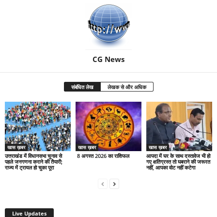
CG News
संबंधित लेख
लेखक से और अधिक
खास ख़बर
खास ख़बर
खास ख़बर
उत्तराखंड में विधानसभा चुनाव से
8 अगस्त 2026 का राशिफल
आपदा में घर के साथ दस्तावेज भी हो
पहले जनगणना कराने की तैयारी;
गए क्षतिग्रस्त तो घबराने की जरूरत
राज्य में ट्रायल हो चुका पूरा
नहीं, आपका वोट नहीं कटेगा
Live Updates