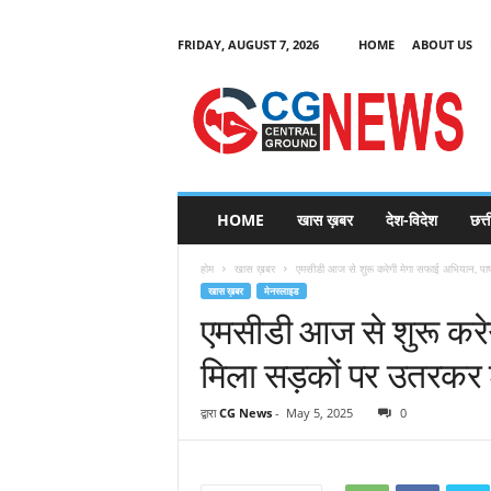
FRIDAY, AUGUST 7, 2026
HOME
ABOUT US
C
G
HOME
खास ख़बर
देश-विदेश
छत्
N
e
होम
खास ख़बर
एमसीडी आज से शुरू करेगी मेगा सफाई अभियान, पार्षद
w
खास ख़बर
मेनस्लाइड
s
एमसीडी आज से शुरू करेगी
मिला सड़कों पर उतरकर श
द्वारा
CG News
-
May 5, 2025
0