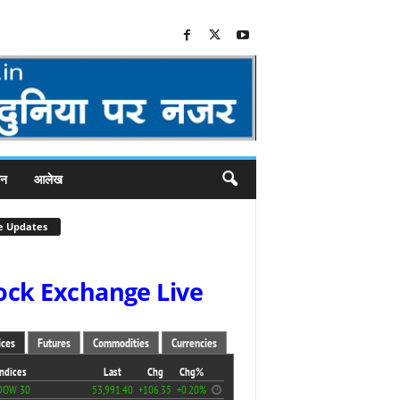
जन
आलेख
e Updates
ock Exchange Live