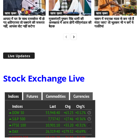
खास ख़बर
खास ख़बर
खास ख़बर
आपदा में घर के साथ दस्तावेज भी हो
मुख्यमंत्री पुष्कर सिंह धामी की
सावन में रुद्राक्ष माला से कर रहे हैं
गए क्षतिग्रस्त तो घबराने की जरूरत
अध्यक्षता में आज होगी मंत्रिमंडल की
मंत्र जाप? तो भूलकर भी न करें ये
नहीं, आपका वोट नहीं कटेगा
बैठक
गलतियां
Live Updates
Stock Exchange Live