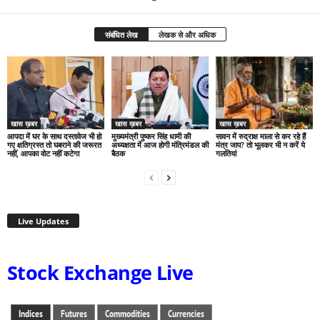
संबंधित लेख
लेखक से और अधिक
खास ख़बर
खास ख़बर
खास ख़बर
आपदा में घर के साथ दस्तावेज भी हो
मुख्यमंत्री पुष्कर सिंह धामी की
सावन में रुद्राक्ष माला से कर रहे हैं
गए क्षतिग्रस्त तो घबराने की जरूरत
अध्यक्षता में आज होगी मंत्रिमंडल की
मंत्र जाप? तो भूलकर भी न करें ये
नहीं, आपका वोट नहीं कटेगा
बैठक
गलतियां
Live Updates
Stock Exchange Live