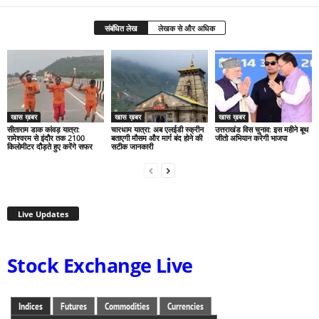
संबंधित लेख
लेखक से और अधिक
खास ख़बर
खास ख़बर
खास ख़बर
सीताराम डाक कांवड़ यात्रा:
चारधाम यात्रा: अब एलईडी स्क्रीन
उत्तराखंड विस चुनाव: इस महीने बूथ
रामेश्वरम से इंदौर तक 2100
बताएगी मौसम और मार्ग बंद होने की
जीतो अभियान करेगी भाजपा
किलोमीटर दौड़ते हुए करेंगे सफर
सटीक जानकारी
Live Updates
Stock Exchange Live