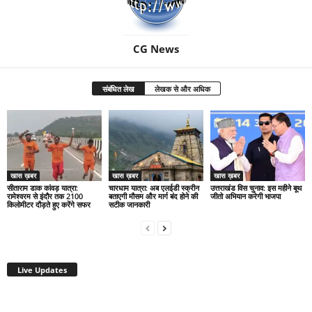
CG News
संबंधित लेख
लेखक से और अधिक
खास ख़बर
खास ख़बर
खास ख़बर
सीताराम डाक कांवड़ यात्रा:
चारधाम यात्रा: अब एलईडी स्क्रीन
उत्तराखंड विस चुनाव: इस महीने बूथ
रामेश्वरम से इंदौर तक 2100
बताएगी मौसम और मार्ग बंद होने की
जीतो अभियान करेगी भाजपा
किलोमीटर दौड़ते हुए करेंगे सफर
सटीक जानकारी
Live Updates