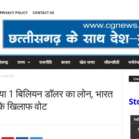
PRIVACY POLICY
CONTACT US
तीसगढ़
राज्य
राजनीति
बाजार
खेल जगत
जीवनशैली
मनोरं
भारत क्यों...
Liv
िया 1 बिलियन डॉलर का लोन, भारत
St
ज के खिलाफ वोट