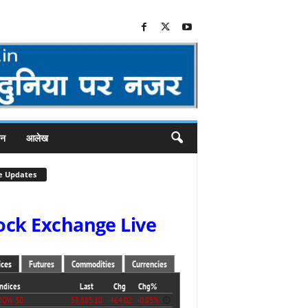
जन
आलेख
e Updates
ock Exchange Live