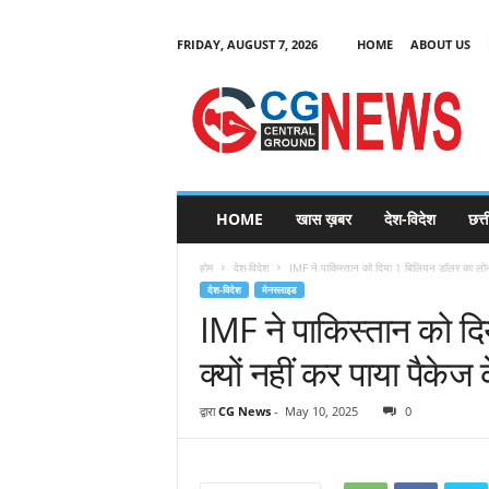
FRIDAY, AUGUST 7, 2026
HOME
ABOUT US
C
G
HOME
खास ख़बर
देश-विदेश
छत्
N
e
होम
देश-विदेश
IMF ने पाकिस्तान को दिया 1 बिलियन डॉलर का लोन, 
w
देश-विदेश
मेनस्लाइड
s
IMF ने पाकिस्तान को द
क्यों नहीं कर पाया पैके
द्वारा
CG News
-
May 10, 2025
0