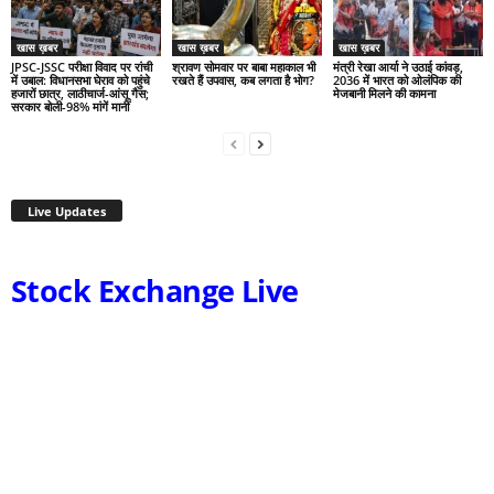
खास ख़बर
खास ख़बर
खास ख़बर
JPSC-JSSC परीक्षा विवाद पर रांची
श्रावण सोमवार पर बाबा महाकाल भी
मंत्री रेखा आर्या ने उठाई कांवड़,
में उबाल: विधानसभा घेराव को पहुंचे
रखते हैं उपवास, कब लगता है भोग?
2036 में भारत को ओलंपिक की
हजारों छात्र, लाठीचार्ज-आंसू गैस;
मेजबानी मिलने की कामना
सरकार बोली-98% मांगें मानीं
Live Updates
Stock Exchange Live