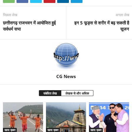
पिछला लेख
अगला लेख
छत्तीसगढ़ राजभवन में आयोजित हुई
इन 5 फूड्स से शरीर में बढ़ सकती है
सर्वधर्म सभा
सूजन
CG News
संबंधित लेख
लेखक से और अधिक
खास ख़बर
खास ख़बर
खास ख़बर