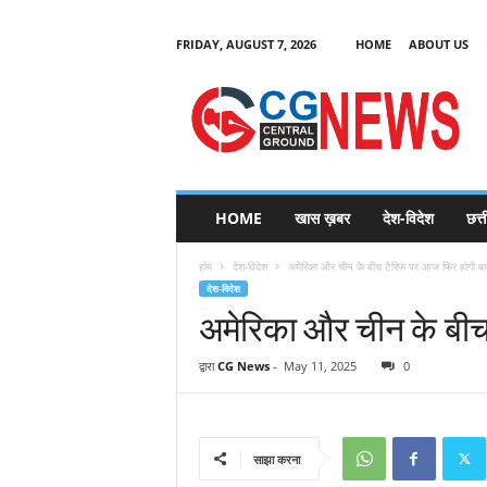
FRIDAY, AUGUST 7, 2026
HOME
ABOUT US
C
G
HOME
खास ख़बर
देश-विदेश
छत्
N
e
होम
देश-विदेश
अमेरिका और चीन के बीच टैरिफ पर आज फिर होगी ब
w
देश-विदेश
s
अमेरिका और चीन के बी
द्वारा
CG News
-
May 11, 2025
0
साझा करना