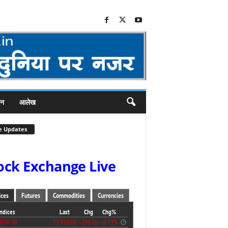
जन
आलेख
e Updates
ock Exchange Live