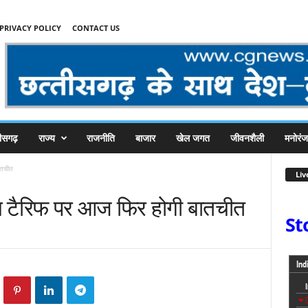
PRIVACY POLICY
CONTACT US
तीसगढ़
राज्य
राजनीति
बाजार
खेल जगत
जीवनशैली
मनोरं
ातचीत
Liv
च टैरिफ पर आज फिर होगी बातचीत
St