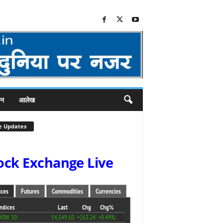
जन
आलेख
e Updates
ock Exchange Live