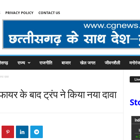
S
PRIVACY POLICY
CONTACT US
तीसगढ़
राज्य
राजनीति
बाजार
खेल जगत
जीवनशैली
मनोरं
नया दावा
Liv
ायर के बाद ट्रंप ने किया नया दावा
St