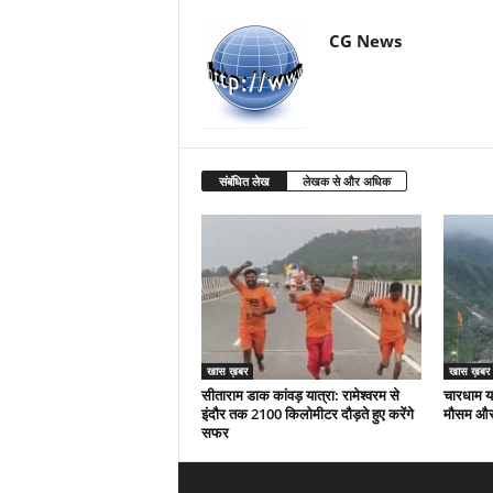
CG News
संबंधित लेख
लेखक से और अधिक
खास ख़बर
खास ख़बर
सीताराम डाक कांवड़ यात्रा: रामेश्वरम से
चारधाम या
इंदौर तक 2100 किलोमीटर दौड़ते हुए करेंगे
मौसम और 
सफर