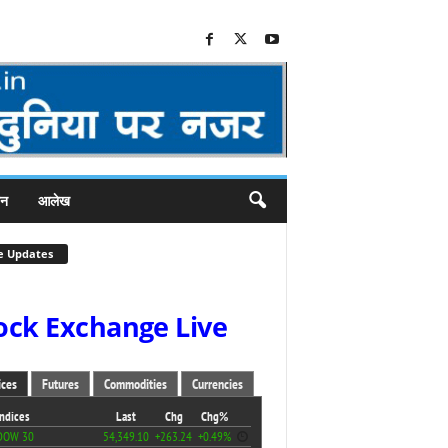
जन
आलेख
e Updates
ock Exchange Live