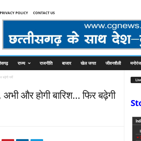
PRIVACY POLICY
CONTACT US
तीसगढ़
राज्य
राजनीति
बाजार
खेल जगत
जीवनशैली
मनोरं
बढ़ेगी गर्मी
Liv
क, अभी और होगी बारिश… फिर बढ़ेगी
St