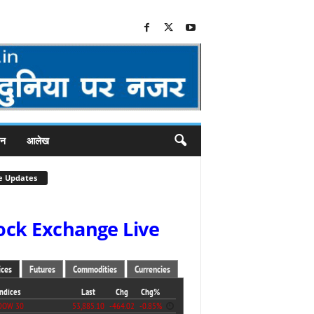
जन
आलेख
e Updates
ock Exchange Live