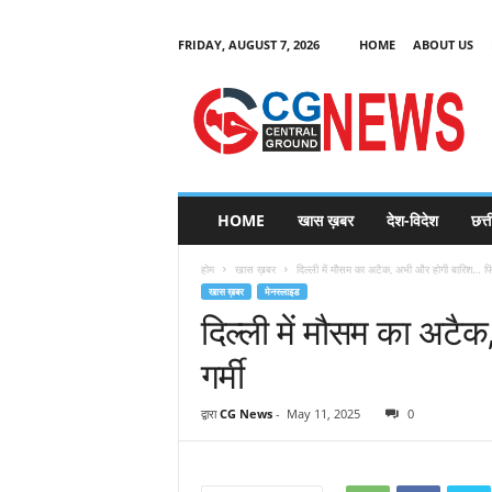
FRIDAY, AUGUST 7, 2026
HOME
ABOUT US
C
G
HOME
खास ख़बर
देश-विदेश
छत्
N
e
होम
खास ख़बर
दिल्ली में मौसम का अटैक, अभी और होगी बारिश… फिर 
w
खास ख़बर
मेनस्लाइड
s
दिल्ली में मौसम का अटै
गर्मी
द्वारा
CG News
-
May 11, 2025
0