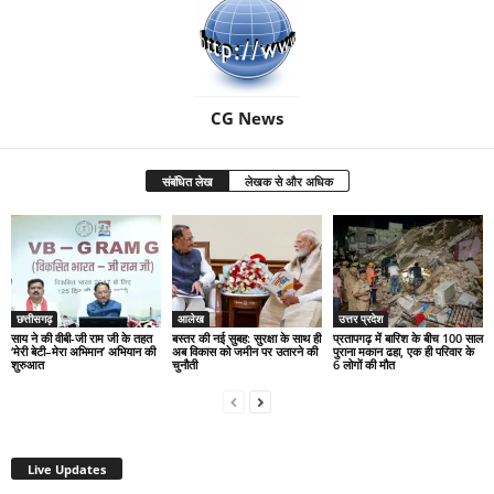
CG News
संबंधित लेख
लेखक से और अधिक
छत्तीसगढ़
आलेख
उत्तर प्रदेश
साय ने की वीबी-जी राम जी के तहत
बस्तर की नई सुबह: सुरक्षा के साथ ही
प्रतापगढ़ में बारिश के बीच 100 साल
‘मेरी बेटी–मेरा अभिमान’ अभियान की
अब विकास को जमीन पर उतारने की
पुराना मकान ढहा, एक ही परिवार के
शुरुआत
चुनौती
6 लोगों की मौत
Live Updates