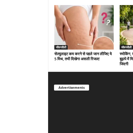
जीवनशैली
जीवनशैली
सेल्युलाइट कम करने से पहले जान लीजिए ये
स्मोकिंग,
5 मिथ, तभी दिखेगा असली रिजल्ट
बुढ़ापे मे
जिंदगी
Advertisements