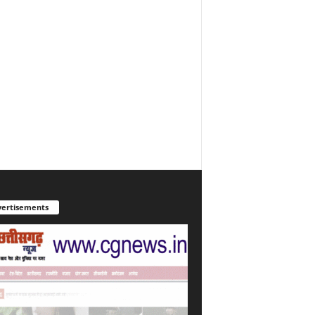
ertisements