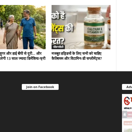
जीवनशैली
 शुगर और हाई बीपी से दूरी… और
मजबूत हड्डियों के लिए सभी को चाहिए
ं मिलेगी 13 साल ज्यादा डिमेंशिया-फ्री
कैल्शियम और विटामिन-डी सप्लीमेंट्स?
Join on Facebook
Adv