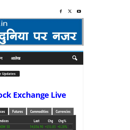
जन
आलेख
e Updates
ock Exchange Live