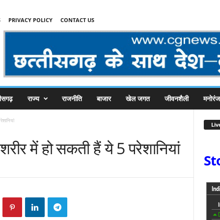
S
PRIVACY POLICY
CONTACT US
तीसगढ़
राज्य
राजनीति
बाजार
खेल जगत
जीवनशैली
मनोरं
ेशानियां
Liv
र में हो सकती हैं ये 5 परेशानियां
St