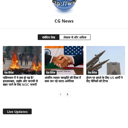
CG News
संबंधित लेख
लेखक से और अधिक
देश-विदेश
देश-विदेश
देश-विदेश
पाकिस्तान में ये क्या हो रहा है?
अंतरिम व्यापार समझौते की दिशा में
ईरान पर हमले के लिए US आर्मी ने
इस्लामाबाद, लाहौर और कराची से
काम कर रहे भारत-अमेरिका
दिए सैनिकों को टिप्स
बाहर जाने के लिए NOC जरूरी
Live Updates