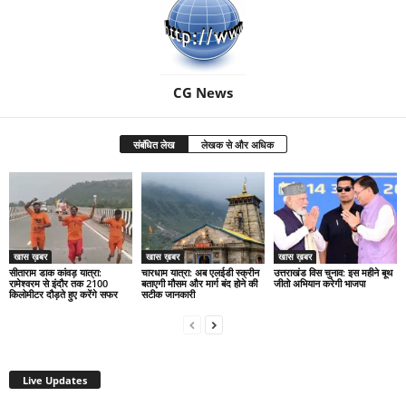
CG News
संबंधित लेख
लेखक से और अधिक
खास ख़बर
खास ख़बर
खास ख़बर
सीताराम डाक कांवड़ यात्रा:
चारधाम यात्रा: अब एलईडी स्क्रीन
उत्तराखंड विस चुनाव: इस महीने बूथ
रामेश्वरम से इंदौर तक 2100
बताएगी मौसम और मार्ग बंद होने की
जीतो अभियान करेगी भाजपा
किलोमीटर दौड़ते हुए करेंगे सफर
सटीक जानकारी
Live Updates