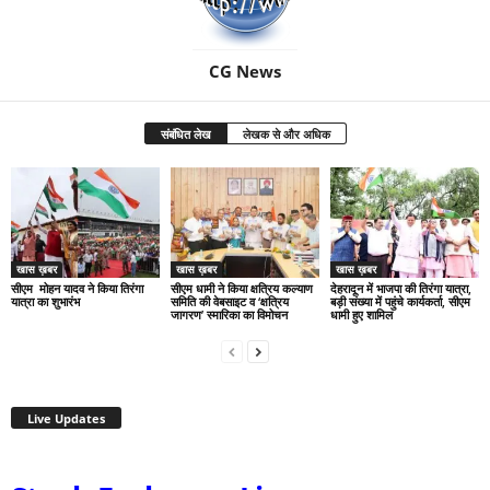
CG News
संबंधित लेख
लेखक से और अधिक
खास ख़बर
खास ख़बर
खास ख़बर
सीएम मोहन यादव ने किया तिरंगा
सीएम धामी ने किया क्षत्रिय कल्याण
देहरादून में भाजपा की तिरंगा यात्रा,
यात्रा का शुभारंभ
समिति की वेबसाइट व ‘क्षत्रिय
बड़ी संख्या में पहुंचे कार्यकर्ता, सीएम
जागरण’ स्मारिका का विमोचन
धामी हुए शामिल
Live Updates