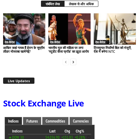
संबंधित लेख
लेखक से और अधिक
देश-विदेश
देश-विदेश
देश-विदेश
आखिर कहां गायब हैं ईरान के सुप्रीम
भारतीय मूल की महिला पर लगा
ट्रिब्यूनल रिफॉर्म्स बिल को मंजूरी,
लीडर मोजतबा खामेनेई?
‘स्टूडेंट वीजा फ्रॉड’ का झूठा आरोप
देश में बनेगा NTC
Live Updates
Stock Exchange Live