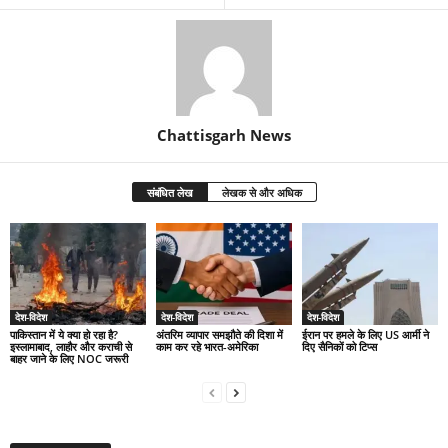
Chattisgarh News
संबंधित लेख
लेखक से और अधिक
देश-विदेश
देश-विदेश
देश-विदेश
पाकिस्तान में ये क्या हो रहा है?
अंतरिम व्यापार समझौते की दिशा में
ईरान पर हमले के लिए US आर्मी ने
इस्लामाबाद, लाहौर और कराची से
काम कर रहे भारत-अमेरिका
दिए सैनिकों को टिप्स
बाहर जाने के लिए NOC जरूरी