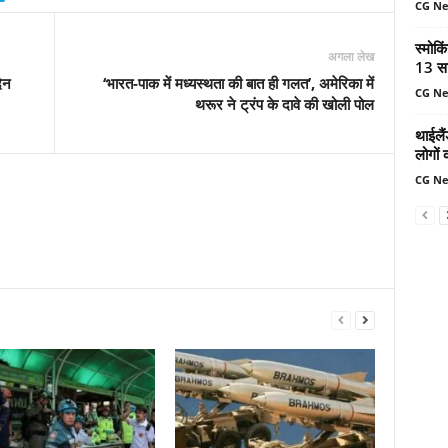
CG N
स्मोकि
अगला लेख
13 सा
िन
‘भारत-पाक में मध्यस्थता की बात ही गलत’, अमेरिका में
CG N
थरूर ने ट्रंप के दावे की खोली पोल
थाईलैं
लोगों 
CG N