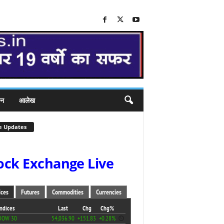
जन
आलेख
e Updates
ock Exchange Live