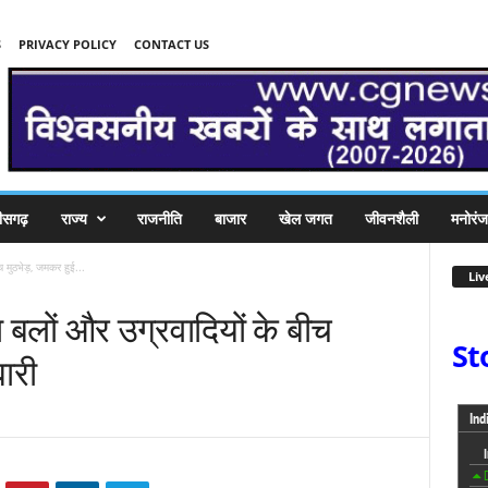
S
PRIVACY POLICY
CONTACT US
तीसगढ़
राज्य
राजनीति
बाजार
खेल जगत
जीवनशैली
मनोरं
च मुठभेड़, जमकर हुई...
Liv
षा बलों और उग्रवादियों के बीच
St
ारी