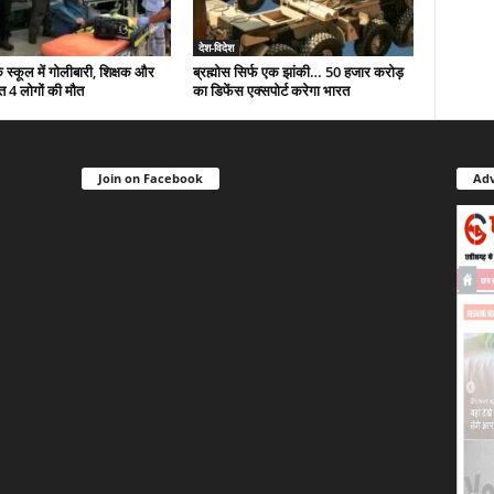
देश-विदेश
े स्कूल में गोलीबारी, शिक्षक और
ब्रह्मोस सिर्फ एक झांकी… 50 हजार करोड़
त 4 लोगों की मौत
का डिफेंस एक्सपोर्ट करेगा भारत
Join on Facebook
Adv