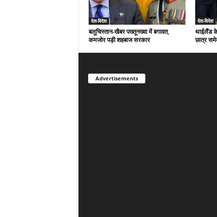
देश-विदेश
देश-विदेश
बलूचिस्तान-खैबर पख्तूनख्वा में बगावत,
थाईलैंड क
कमजोर पड़ी शहबाज सरकार
छात्र समे
Advertisements