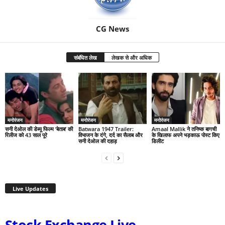
CG News
संबंधित लेख
लेखक से और अधिक
मनोरंजन
मनोरंजन
मनोरंजन
सनी देओल की डेब्यू फिल्म ‘बेताब’ की
Batwara 1947 Trailer:
Amaal Mallik ने तनिष्क बागची
रिलीज को 43 साल पूरे
विभाजन के दंगे, दर्द का सैलाब और
के खिलाफ अपने भड़काऊ पोस्ट किए
सनी देओल की दहाड़
डिलीट
Live Updates
Stock Exchange Live