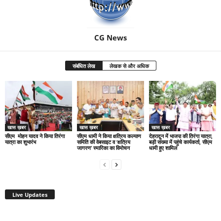
CG News
संबंधित लेख
लेखक से और अधिक
खास ख़बर
खास ख़बर
खास ख़बर
सीएम मोहन यादव ने किया तिरंगा
सीएम धामी ने किया क्षत्रिय कल्याण
देहरादून में भाजपा की तिरंगा यात्रा,
यात्रा का शुभारंभ
समिति की वेबसाइट व ‘क्षत्रिय
बड़ी संख्या में पहुंचे कार्यकर्ता, सीएम
जागरण’ स्मारिका का विमोचन
धामी हुए शामिल
Live Updates