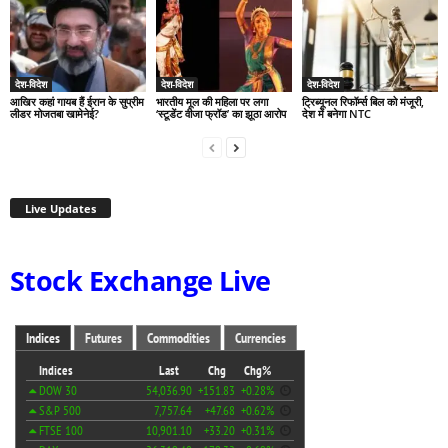
देश-विदेश
देश-विदेश
देश-विदेश
आखिर कहां गायब हैं ईरान के सुप्रीम
भारतीय मूल की महिला पर लगा
ट्रिब्यूनल रिफॉर्म्स बिल को मंजूरी,
लीडर मोजतबा खामेनेई?
‘स्टूडेंट वीजा फ्रॉड’ का झूठा आरोप
देश में बनेगा NTC
Live Updates
Stock Exchange Live