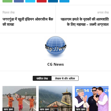
पिछला लेख
अगला लेख
जगरगुंडा में खुली इंडियन ओवरसीज बैंक
पहलगाम हमले के मृतकों की आत्मशांति
की शाखा
के लिए महायज्ञ – लक्ष्मी अग्रवाल
CG News
संबंधित लेख
लेखक से और अधिक
खास ख़बर
खास ख़बर
खास ख़बर