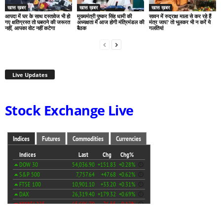
खास ख़बर
खास ख़बर
खास ख़बर
आपदा में घर के साथ दस्तावेज भी हो
मुख्यमंत्री पुष्कर सिंह धामी की
सावन में रुद्राक्ष माला से कर रहे हैं
गए क्षतिग्रस्त तो घबराने की जरूरत
अध्यक्षता में आज होगी मंत्रिमंडल की
मंत्र जाप? तो भूलकर भी न करें ये
नहीं, आपका वोट नहीं कटेगा
बैठक
गलतियां
Live Updates
Stock Exchange Live