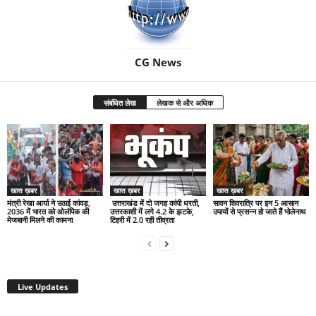
CG News
संबंधित लेख
लेखक से और अधिक
खास ख़बर
खास ख़बर
खास ख़बर
मंत्री रेखा आर्या ने उठाई कांवड़,
उत्तराखंड में दो जगह कांपी धरती,
सावन शिवरात्रि पर इन 5 आसान
2036 में भारत को ओलंपिक की
उत्तरकाशी में लगे 4.2 के झटके,
उपायों से प्रसन्न हो जाते हैं भोलेनाथ
मेजबानी मिलने की कामना
टिहरी में 2.0 रही तीव्रता
Live Updates