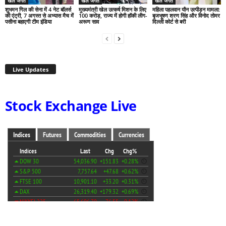
खेल जगत
खेल जगत
खेल जगत
शुभमन गिल की सेना में 4 नेट बॉलर्स
मुख्यमंत्री खेल उत्कर्ष मिशन के लिए
महिला पहलवान यौन उत्पीड़न मामला:
की एंट्री, 7 अगस्त से अभ्यास मैच में
100 करोड़, राज्य में होगी हॉकी लीग-
बृजभूषण शरण सिंह और विनोद तोमर
पसीना बहाएगी टीम इंडिया
अरूण साव
दिल्ली कोर्ट से बरी
Live Updates
Stock Exchange Live