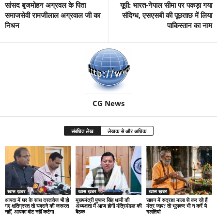
सांसद बृजमोहन अग्रवल के पिता
यूपी: भारत-नेपाल सीमा पर पकड़ा गया
समाजसेवी रामजीलाल अग्रवाल जी का
संदिग्ध, एसएसबी की पूछताछ में लिया
निधन
पाकिस्तान का नाम
CG News
संबंधित लेख
लेखक से और अधिक
खास ख़बर
खास ख़बर
खास ख़बर
आपदा में घर के साथ दस्तावेज भी हो
मुख्यमंत्री पुष्कर सिंह धामी की
सावन में रुद्राक्ष माला से कर रहे हैं
गए क्षतिग्रस्त तो घबराने की जरूरत
अध्यक्षता में आज होगी मंत्रिमंडल की
मंत्र जाप? तो भूलकर भी न करें ये
नहीं, आपका वोट नहीं कटेगा
बैठक
गलतियां