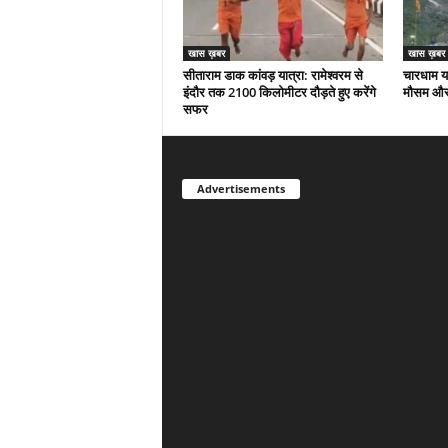
खास ख़बर
खास ख़बर
सीताराम डाक कांवड़ यात्रा: रामेश्वरम से
चारधाम या
इंदौर तक 2100 किलोमीटर दौड़ते हुए करेंगे
मौसम और 
सफर
Advertisements