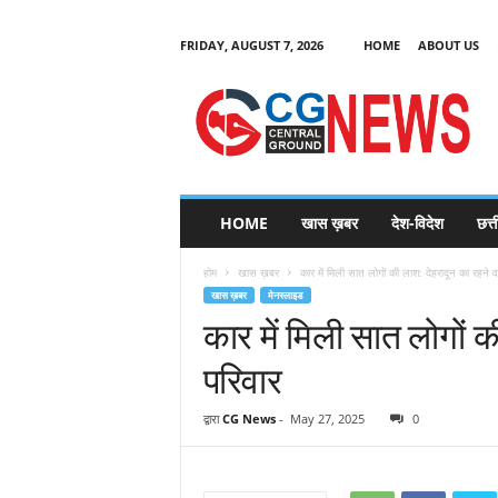
FRIDAY, AUGUST 7, 2026
HOME
ABOUT US
C
G
HOME
खास ख़बर
देश-विदेश
छत्
N
e
होम
खास ख़बर
कार में मिली सात लोगों की लाश: देहरादून का रहने व
w
खास ख़बर
मेनस्लाइड
s
कार में मिली सात लोगों 
परिवार
द्वारा
CG News
-
May 27, 2025
0