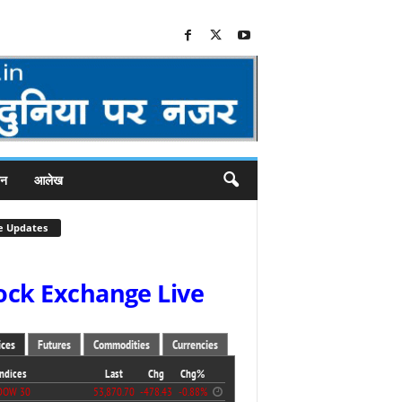
जन
आलेख
e Updates
ock Exchange Live