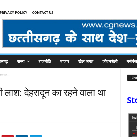
PRIVACY POLICY
CONTACT US
तीसगढ़
राज्य
राजनीति
बाजार
खेल जगत
जीवनशैली
मनोरं
ाला था...
Liv
की लाश: देहरादून का रहने वाला था
St