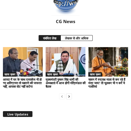
CG News
संबंधित लेख
लेखक से और अधिक
खास ख़बर
खास ख़बर
खास ख़बर
आपदा में घर के साथ दस्तावेज भी हो
मुख्यमंत्री पुष्कर सिंह धामी की
सावन में रुद्राक्ष माला से कर रहे हैं
गए क्षतिग्रस्त तो घबराने की जरूरत
अध्यक्षता में आज होगी मंत्रिमंडल की
मंत्र जाप? तो भूलकर भी न करें ये
नहीं, आपका वोट नहीं कटेगा
बैठक
गलतियां
Live Updates