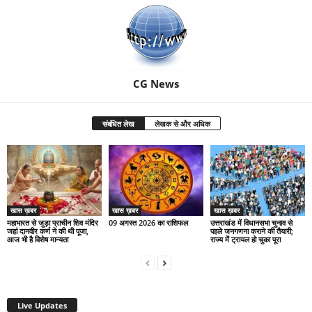
CG News
संबंधित लेख
लेखक से और अधिक
खास ख़बर
खास ख़बर
खास ख़बर
महाभारत से जुड़ा प्राचीन शिव मंदिर
09 अगस्त 2026 का राशिफल
उत्तराखंड में विधानसभा चुनाव से
जहां दानवीर कर्ण ने की थी पूजा,
पहले जनगणना कराने की तैयारी;
आज भी है विशेष मान्यता
राज्य में ट्रायल हो चुका पूरा
Live Updates