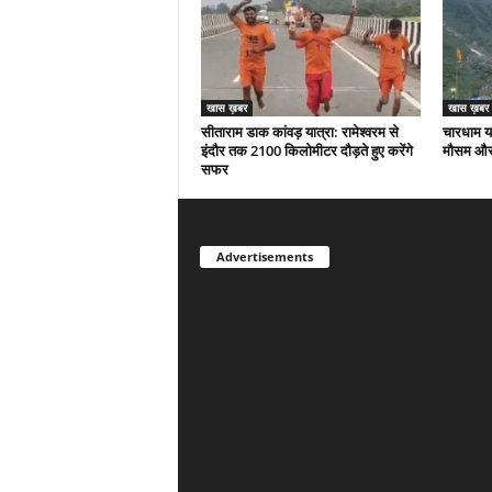
खास ख़बर
खास ख़बर
सीताराम डाक कांवड़ यात्रा: रामेश्वरम से
चारधाम या
इंदौर तक 2100 किलोमीटर दौड़ते हुए करेंगे
मौसम और 
सफर
Advertisements