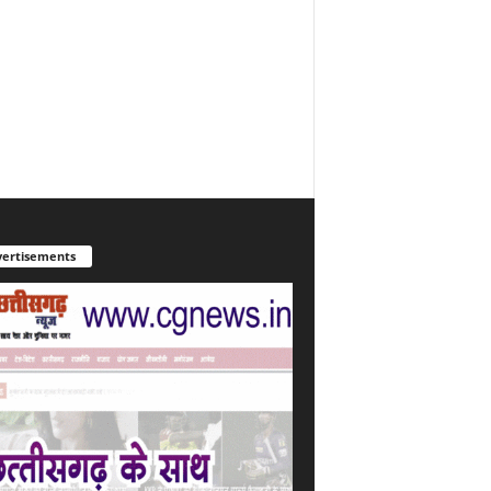
ertisements