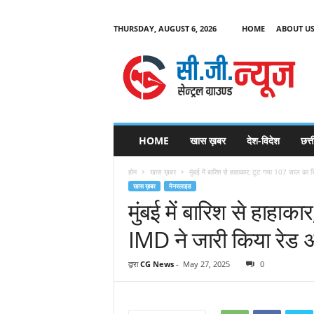
THURSDAY, AUGUST 6, 2026
HOME
ABOUT U
C
G
HOME
खास ख़बर
देश-विदेश
छत्
N
e
होम
खास ख़बर
मुंबई में बारिश से हाहाकार, टूट गया 107 साल का र
w
खास ख़बर
मेनस्लाइड
s
मुंबई में बारिश से हाहाक
IMD ने जारी किया रेड अ
द्वारा
CG News
-
May 27, 2025
0