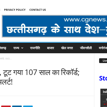
S
PRIVACY POLICY
CONTACT US
तीसगढ़
राज्य
राजनीति
बाजार
खेल जगत
जीवनशैली
मनोरं
िकॉर्ड; IMD...
Liv
ार, टूट गया 107 साल का रिकॉर्ड;
St
लर्ट!