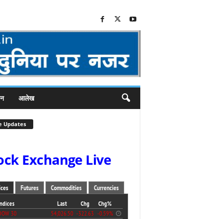
जन
आलेख
e Updates
ock Exchange Live