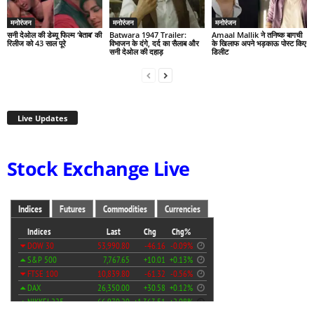
मनोरंजन
मनोरंजन
मनोरंजन
सनी देओल की डेब्यू फिल्म ‘बेताब’ की
Batwara 1947 Trailer:
Amaal Mallik ने तनिष्क बागची
रिलीज को 43 साल पूरे
विभाजन के दंगे, दर्द का सैलाब और
के खिलाफ अपने भड़काऊ पोस्ट किए
सनी देओल की दहाड़
डिलीट
Live Updates
Stock Exchange Live