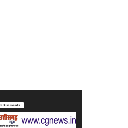
ertisements