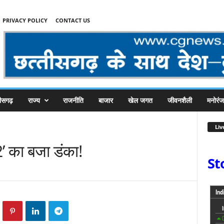
PRIVACY POLICY
CONTACT US
तीसगढ़
राज्य
राजनीति
बाजार
खेल जगत
जीवनशैली
मनोरं
Liv
2’ का बजा डंका!
St