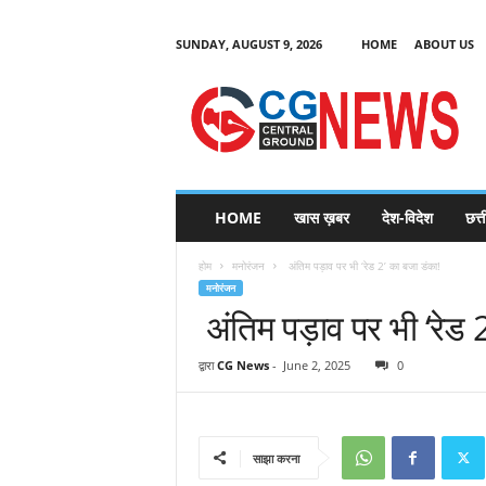
SUNDAY, AUGUST 9, 2026
HOME
ABOUT US
C
G
HOME
खास ख़बर
देश-विदेश
छत्
N
e
होम
मनोरंजन
अंतिम पड़ाव पर भी ‘रेड 2’ का बजा डंका!
w
मनोरंजन
s
अंतिम पड़ाव पर भी ‘रेड 
द्वारा
CG News
-
June 2, 2025
0
साझा करना