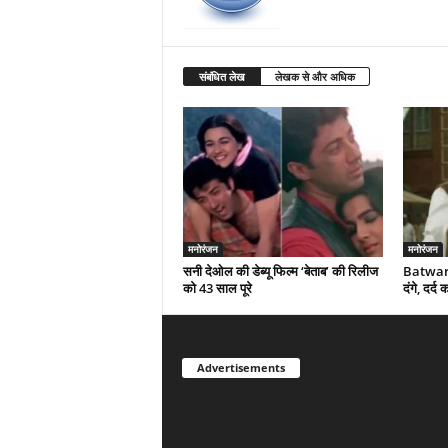
संबंधित लेख
लेखक से और अधिक
मनोरंजन
मनोरंजन
सनी देओल की डेब्यू फिल्म ‘बेताब’ की रिलीज
Batwara
को 43 साल पूरे
दंगे, दर्
Advertisements