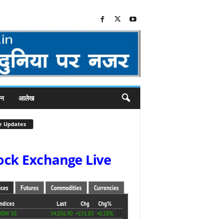
जन
आलेख
e Updates
ock Exchange Live