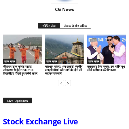
CG News
संबंधित लेख
लेखक से और अधिक
खास ख़बर
खास ख़बर
खास ख़बर
सीताराम डाक कांवड़ यात्रा:
चारधाम यात्रा: अब एलईडी स्क्रीन
उत्तराखंड विस चुनाव: इस महीने बूथ
रामेश्वरम से इंदौर तक 2100
बताएगी मौसम और मार्ग बंद होने की
जीतो अभियान करेगी भाजपा
किलोमीटर दौड़ते हुए करेंगे सफर
सटीक जानकारी
Live Updates
Stock Exchange Live