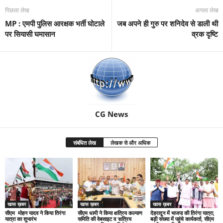
पिछला लेख
अगला लेख
MP : एमपी पुलिस आरक्षक भर्ती घोटाले
जब अपने ही गुरु पर शनिदेव से डाली थी
पर सियासी घमासान
व्रक दृष्टि
CG News
संबंधित लेख
लेखक से और अधिक
खास ख़बर
खास ख़बर
खास ख़बर
सीएम मोहन यादव ने किया तिरंगा
सीएम धामी ने किया क्षत्रिय कल्याण
देहरादून में भाजपा की तिरंगा यात्रा,
यात्रा का शुभारंभ
समिति की वेबसाइट व ‘क्षत्रिय
बड़ी संख्या में पहुंचे कार्यकर्ता, सीएम