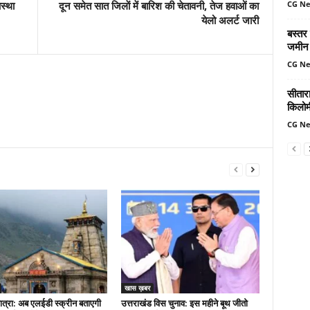
CG N
आस्था
दून समेत सात जिलाें में बारिश की चेतावनी, तेज हवाओं का
येलो अलर्ट जारी
बस्तर
जमीन 
CG N
सीतार
किलोमी
CG N
खास ख़बर
त्रा: अब एलईडी स्क्रीन बताएगी
उत्तराखंड विस चुनाव: इस महीने बूथ जीतो