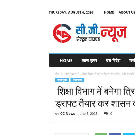
THURSDAY, AUGUST 6, 2026
HOME
ABOUT U
C
G
HOME
खास ख़बर
देश-विदेश
छत्
N
e
होम
खास ख़बर
शिक्षा विभाग में बनेगा त्रिस्तरीय कैडर, बनी सहम
w
खास ख़बर
मेनस्लाइड
s
शिक्षा विभाग में बनेगा 
ड्राफ्ट तैयार कर शासन 
द्वारा
CG News
-
June 5, 2025
0