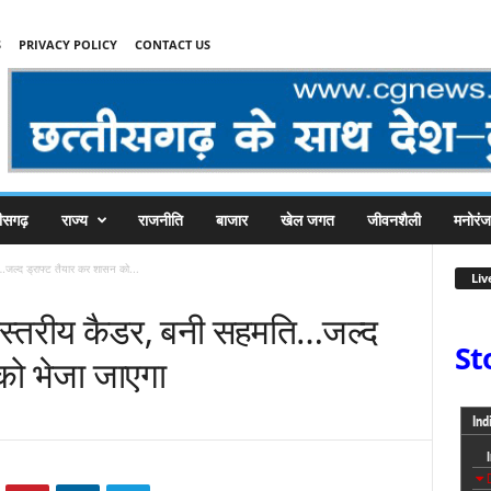
S
PRIVACY POLICY
CONTACT US
तीसगढ़
राज्य
राजनीति
बाजार
खेल जगत
जीवनशैली
मनोरं
ति…जल्द ड्राफ्ट तैयार कर शासन को...
Liv
त्रिस्तरीय कैडर, बनी सहमति…जल्द
St
को भेजा जाएगा