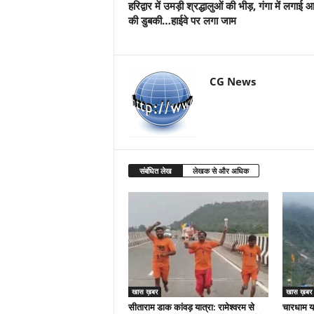
हरिद्वार में उमड़ी श्रद्धालुओं की भीड़, गंगा में लगाई 
की डुबकी…हाईवे पर लगा जाम
CG News
संबंधित लेख
लेखक से और अधिक
खास ख़बर
खास ख़बर
सीताराम डाक कांवड़ यात्रा: रामेश्वरम से
चारधाम या