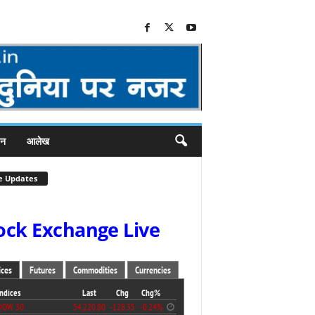
जन
आलेख
e Updates
ock Exchange Live