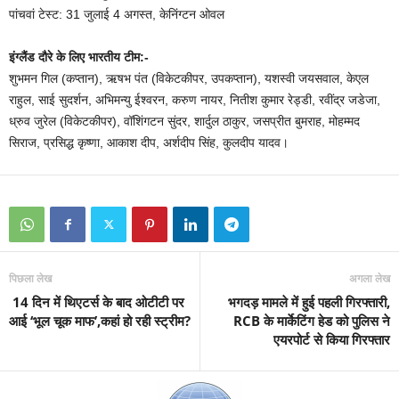
पांचवां टेस्ट: 31 जुलाई 4 अगस्त, केनिंग्टन ओवल
इंग्लैंड दौरे के लिए भारतीय टीम:-
शुभमन गिल (कप्तान), ऋषभ पंत (विकेटकीपर, उपकप्तान), यशस्वी जयसवाल, केएल
राहुल, साई सुदर्शन, अभिमन्यु ईश्वरन, करुण नायर, नितीश कुमार रेड्डी, रवींद्र जडेजा,
ध्रुव जुरेल (विकेटकीपर), वॉशिंगटन सुंदर, शार्दुल ठाकुर, जसप्रीत बुमराह, मोहम्मद
सिराज, प्रसिद्ध कृष्णा, आकाश दीप, अर्शदीप सिंह, कुलदीप यादव।
पिछला लेख
अगला लेख
14 दिन में थिएटर्स के बाद ओटीटी पर
भगदड़ मामले में हुई पहली गिरफ्तारी,
आई ‘भूल चूक माफ’,कहां हो रही स्ट्रीम?
RCB के मार्केटिंग हेड को पुलिस ने
एयरपोर्ट से किया गिरफ्तार