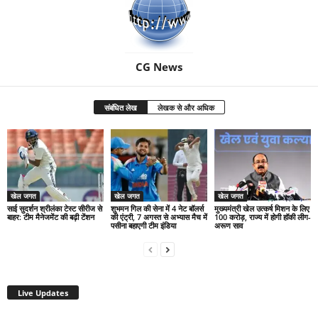
CG News
संबंधित लेख
लेखक से और अधिक
खेल जगत
खेल जगत
खेल जगत
साई सुदर्शन श्रीलंका टेस्ट सीरीज से
शुभमन गिल की सेना में 4 नेट बॉलर्स
मुख्यमंत्री खेल उत्कर्ष मिशन के लिए
बाहर: टीम मैनेजमेंट की बढ़ी टेंशन
की एंट्री, 7 अगस्त से अभ्यास मैच में
100 करोड़, राज्य में होगी हॉकी लीग-
पसीना बहाएगी टीम इंडिया
अरूण साव
Live Updates