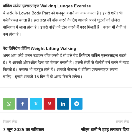
वॉकिंग लंजेस एक्‍सरसाइज Walking Lunges Exercise
ये शरीर के Lower Body Part को मजबूत बनाने का काम करता है। इससे शरीर भी
फ्लैक्सिबल बनता है। इस तरह की वॉक करने के ल‍िए आपको अपने घुटनों को लंजेस
पोज‍िशन में लाना होता है। इससे बॉडी को टोन करने में मदद म‍िलती है। वजन भी तेजी से
कम होता है।
वेट लिफ्टिंग वॉक‍िंग Weight Lifting Walking
अगर आप कोई वजन उठाकर वॉक करते हैं तो इसे वेट लिफ्टिंग वॉक‍िंग एक्‍सरसाइज कहते
हैं। ये आपकी ओवरऑल हेल्‍थ को बेहतर बनाती है। इससे तेजी से कैलोरी बर्न करने में मदद
म‍िलती है। मसल्‍स भी मजबूत होते हैं। आपको रोजाना ये वॉक‍िंग एक्‍सरसाइज करना
चाह‍िए। इससे आपको 15 द‍िन में ही असर द‍िखने लगेगा।
पिछला लेख
अगला लेख
7 जून 2025 का राशिफल
सीएम धामी ने झाड़ू लगाकर दिया