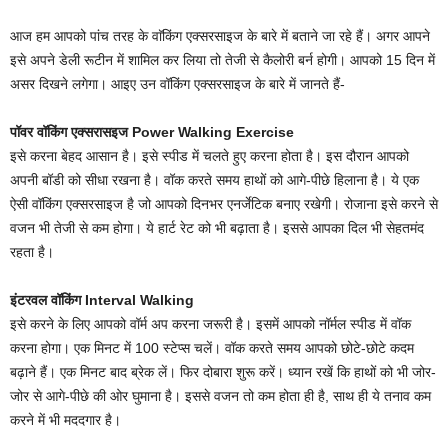
आज हम आपको पांच तरह के वाॅक‍िंग एक्‍सरसाइज के बारे में बताने जा रहे हैं। अगर आपने
इसे अपने डेली रूटीन में शाम‍िल कर ल‍िया तो तेजी से कैलोरी बर्न होगी। आपको 15 द‍िन में
असर द‍िखने लगेगा। आइए उन वॉक‍िंग एक्‍सरसाइज के बारे में जानते हैं-
पॉवर वॉकिंग एक्सरासइज Power Walking Exercise
इसे करना बेहद आसान है। इसे स्‍पीड में चलते हुए करना होता है। इस दौरान आपको
अपनी बॉडी को सीधा रखना है। वॉक करते समय हाथों को आगे-पीछे हिलाना है। ये ए‍क
ऐसी वॉक‍िंग एक्‍सरसाइज है जो आपको द‍िनभर एनर्जेट‍िक बनाए रखेगी। रोजाना इसे करने से
वजन भी तेजी से कम होगा। ये हार्ट रेट को भी बढ़ाता है। इससे आपका द‍िल भी सेहतमंद
रहता है।
इंटरवल वॉक‍िंग Interval Walking
इसे करने के ल‍िए आपको वॉर्म अप करना जरूरी है। इसमें आपको नॉर्मल स्‍पीड में वॉक
करना होगा। एक म‍िनट में 100 स्‍टेप्‍स चलें। वॉक करते समय आपको छोटे-छोटे कदम
बढ़ाने हैं। एक म‍िनट बाद ब्रेक लें। फ‍िर दोबारा शुरू करें। ध्‍यान रखें क‍ि हाथों को भी जोर-
जोर से आगे-पीछे की ओर घुमाना है। इससे वजन तो कम होता ही है, साथ ही ये तनाव कम
करने में भी मददगार है।