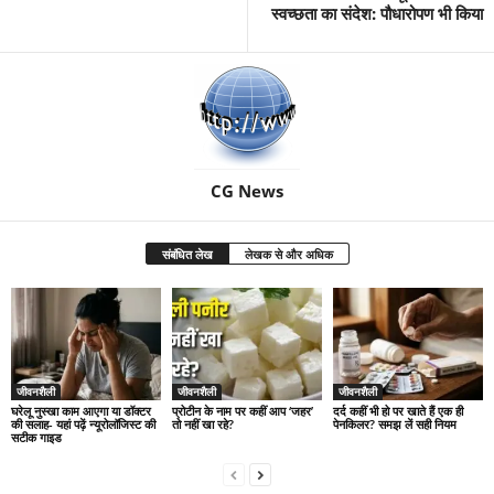
स्वच्छता का संदेश: पौधारोपण भी किया
CG News
संबंधित लेख
लेखक से और अधिक
जीवनशैली
जीवनशैली
जीवनशैली
घरेलू नुस्खा काम आएगा या डॉक्टर
प्रोटीन के नाम पर कहीं आप ‘जहर’
दर्द कहीं भी हो पर खाते हैं एक ही
की सलाह- यहां पढ़ें न्यूरोलॉजिस्ट की
तो नहीं खा रहे?
पेनकिलर? समझ लें सही नियम
सटीक गाइड