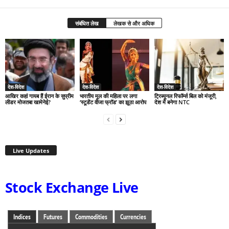
संबंधित लेख
लेखक से और अधिक
देश-विदेश
देश-विदेश
देश-विदेश
आखिर कहां गायब हैं ईरान के सुप्रीम
भारतीय मूल की महिला पर लगा
ट्रिब्यूनल रिफॉर्म्स बिल को मंजूरी,
लीडर मोजतबा खामेनेई?
‘स्टूडेंट वीजा फ्रॉड’ का झूठा आरोप
देश में बनेगा NTC
Live Updates
Stock Exchange Live