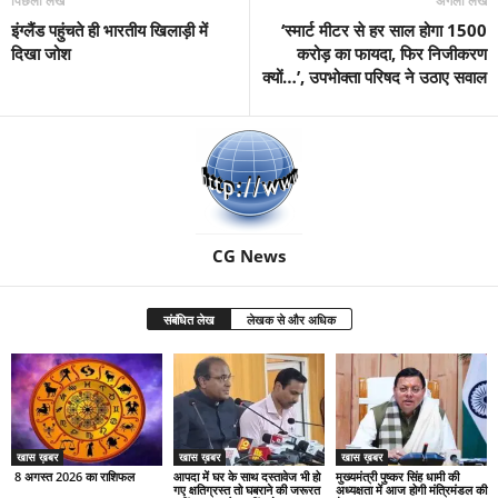
पिछला लेख
अगला लेख
इंग्लैंड पहुंचते ही भारतीय खिलाड़ी में
‘स्मार्ट मीटर से हर साल होगा 1500
दिखा जोश
करोड़ का फायदा, फिर निजीकरण
क्यों…’, उपभोक्ता परिषद ने उठाए सवाल
CG News
संबंधित लेख
लेखक से और अधिक
खास ख़बर
खास ख़बर
खास ख़बर
8 अगस्त 2026 का राशिफल
आपदा में घर के साथ दस्तावेज भी हो
मुख्यमंत्री पुष्कर सिंह धामी की
गए क्षतिग्रस्त तो घबराने की जरूरत
अध्यक्षता में आज होगी मंत्रिमंडल की