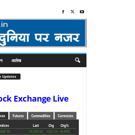
जन
आलेख
e Updates
ock Exchange Live