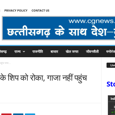
S
PRIVACY POLICY
CONTACT US
तीसगढ़
राज्य
राजनीति
बाजार
खेल जगत
जीवनशैली
मनोरं
हुंच पाया...
Liv
के शिप को रोका, गाजा नहीं पहुंच
St