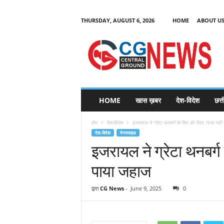
THURSDAY, AUGUST 6, 2026
HOME
ABOUT U
C
G
HOME
खास ख़बर
देश-विदेश
छत्
N
e
होम
देश-विदेश
इजरायल ने ग्रेटा थनबर्ग के शिप को रोका, गाजा नहीं प
w
देश-विदेश
मेनस्लाइड
s
इजरायल ने ग्रेटा थनबर्ग 
पाया जहाज
द्वारा
CG News
-
June 9, 2025
0