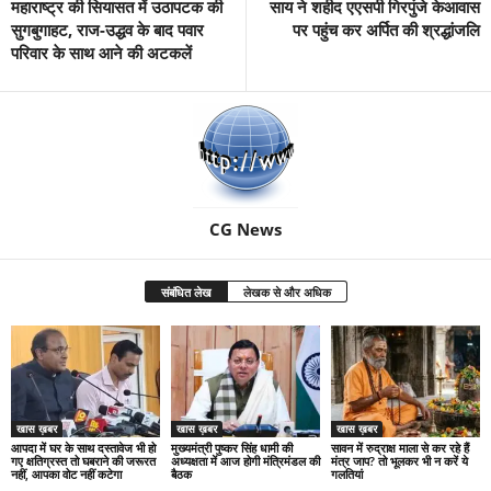
महाराष्ट्र की सियासत में उठापटक की
साय ने शहीद एएसपी गिरपुंजे केआवास
सुगबुगाहट, राज-उद्धव के बाद पवार
पर पहुंच कर अर्पित की श्रद्धांजलि
परिवार के साथ आने की अटकलें
CG News
संबंधित लेख
लेखक से और अधिक
खास ख़बर
खास ख़बर
खास ख़बर
आपदा में घर के साथ दस्तावेज भी हो
मुख्यमंत्री पुष्कर सिंह धामी की
सावन में रुद्राक्ष माला से कर रहे हैं
गए क्षतिग्रस्त तो घबराने की जरूरत
अध्यक्षता में आज होगी मंत्रिमंडल की
मंत्र जाप? तो भूलकर भी न करें ये
नहीं, आपका वोट नहीं कटेगा
बैठक
गलतियां