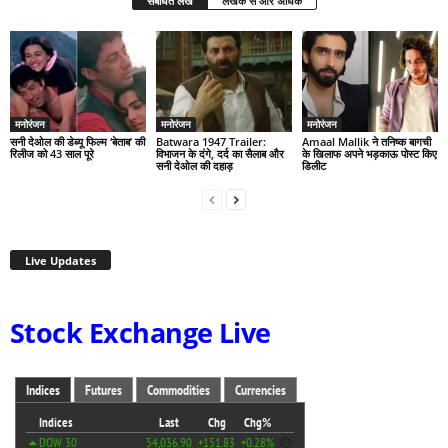
संबंधित लेख
लेखक से और अधिक
मनोरंजन
मनोरंजन
मनोरंजन
सनी देओल की डेब्यू फिल्म ‘बेताब’ की
Batwara 1947 Trailer:
Amaal Mallik ने तनिष्क बागची
रिलीज को 43 साल पूरे
विभाजन के दंगे, दर्द का सैलाब और
के खिलाफ अपने भड़काऊ पोस्ट किए
सनी देओल की दहाड़
डिलीट
Live Updates
Stock Exchange Live