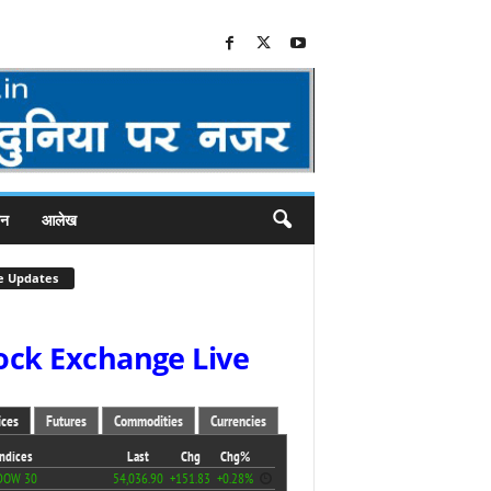
जन
आलेख
e Updates
ock Exchange Live