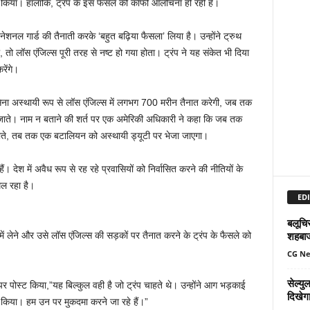
ात किया। हालांकि, ट्रंप के इस फैसले की काफी आलोचना हो रही है।
ें नेशनल गार्ड की तैनाती करके ‘बहुत बढ़िया फैसला’ लिया है। उन्होंने ट्रुथ
 तो लॉस एंजिल्स पूरी तरह से नष्ट हो गया होता। ट्रंप ने यह संकेत भी दिया
रेंगे।
सेना अस्थायी रूप से लॉस एंजिल्स में लगभग 700 मरीन तैनात करेगी, जब तक
ंच जाते। नाम न बताने की शर्त पर एक अमेरिकी अधिकारी ने कहा कि जब तक
जाते, तब तक एक बटालियन को अस्थायी ड्यूटी पर भेजा जाएगा।
ैं। देश में अवैध रूप से रह रहे प्रवासियों को निर्वासित करने की नीतियों के
िल रहा है।
EDI
बलूचिस
शहबा
ें लेने और उसे लॉस एंजिल्स की सड़कों पर तैनात करने के ट्रंप के फैसले को
CG N
सेल्य
 पर पोस्ट किया,”यह बिल्कुल वही है जो ट्रंप चाहते थे। उन्होंने आग भड़काई
दिखेग
 किया। हम उन पर मुकदमा करने जा रहे हैं।”