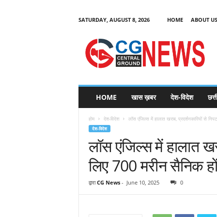
SATURDAY, AUGUST 8, 2026
HOME
ABOUT U
C
G
HOME
खास ख़बर
देश-विदेश
छत्
N
e
होम
देश-विदेश
लॉस एंजिल्स में हालात खराब, प्रदर्शनकारियों से नि
w
देश-विदेश
s
लॉस एंजिल्स में हालात खर
लिए 700 मरीन सैनिक हों
द्वारा
CG News
-
June 10, 2025
0