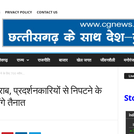
S
PRIVACY POLICY
CONTACT US
तीसगढ़
राज्य
राजनीति
बाजार
खेल जगत
जीवनशैली
मनोरं
पटने के लिए 700 मरीन...
Liv
ाब, प्रदर्शनकारियों से निपटने के
St
गे तैनात