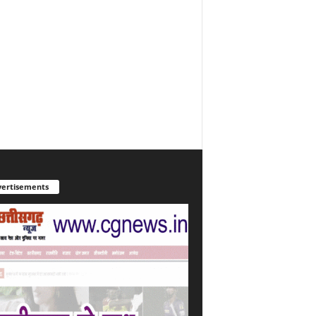
ertisements