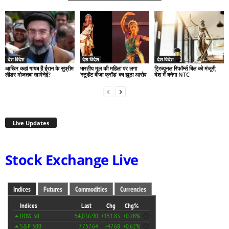
देश-विदेश
देश-विदेश
देश-विदेश
आखिर कहां गायब हैं ईरान के सुप्रीम
भारतीय मूल की महिला पर लगा
ट्रिब्यूनल रिफॉर्म्स बिल को मंजूरी,
लीडर मोजतबा खामेनेई?
‘स्टूडेंट वीजा फ्रॉड’ का झूठा आरोप
देश में बनेगा NTC
Live Updates
Stock Exchange Live